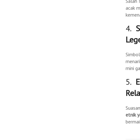
Salah 
acak m
kemena
4.
S
Leg
Simbol
menari
mini g
5.
E
Rela
Suasan
etnik 
bermai