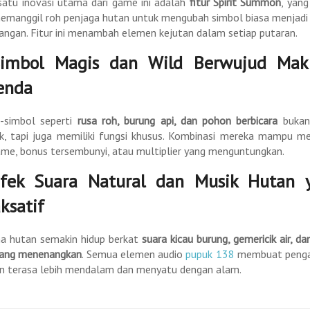
satu inovasi utama dari game ini adalah
fitur Spirit Summon
, yang
emanggil roh penjaga hutan untuk mengubah simbol biasa menjadi
ngan. Fitur ini menambah elemen kejutan dalam setiap putaran.
imbol Magis dan Wild Berwujud Mak
enda
-simbol seperti
rusa roh, burung api, dan pohon berbicara
bukan
k, tapi juga memiliki fungsi khusus. Kombinasi mereka mampu 
ame, bonus tersembunyi, atau multiplier yang menguntungkan.
fek Suara Natural dan Musik Hutan 
ksatif
a hutan semakin hidup berkat
suara kicau burung, gemericik air, d
yang menenangkan
. Semua elemen audio
pupuk 138
membuat peng
n terasa lebih mendalam dan menyatu dengan alam.