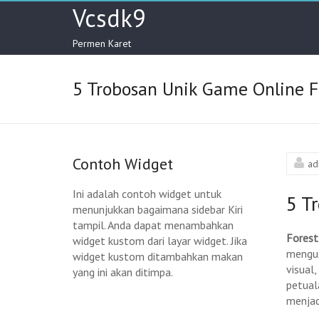
Skip
Vcsdk9
to
content
Permen Karet
5 Trobosan Unik Game Online Fo
Contoh Widget
ad
Ini adalah contoh widget untuk
5 T
menunjukkan bagaimana sidebar Kiri
tampil. Anda dapat menambahkan
Forest
widget kustom dari layar widget. Jika
mengus
widget kustom ditambahkan makan
visual
yang ini akan ditimpa.
petual
menja