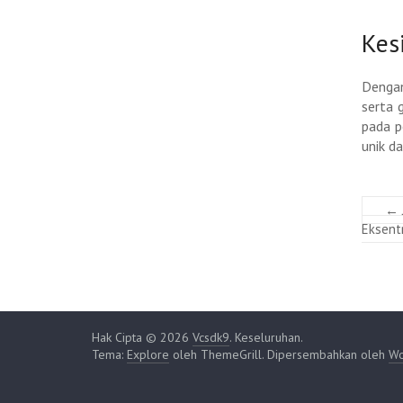
Kes
Dengan
serta 
pada p
unik da
←
Eksentr
Hak Cipta © 2026
Vcsdk9
. Keseluruhan.
Tema:
Explore
oleh ThemeGrill. Dipersembahkan oleh
Wo