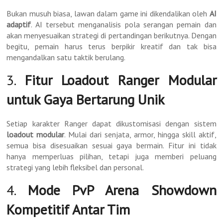
Bukan musuh biasa, lawan dalam game ini dikendalikan oleh
AI
adaptif
. AI tersebut menganalisis pola serangan pemain dan
akan menyesuaikan strategi di pertandingan berikutnya. Dengan
begitu, pemain harus terus berpikir kreatif dan tak bisa
mengandalkan satu taktik berulang.
3.
Fitur Loadout Ranger Modular
untuk Gaya Bertarung Unik
Setiap karakter Ranger dapat dikustomisasi dengan sistem
loadout modular
. Mulai dari senjata, armor, hingga skill aktif,
semua bisa disesuaikan sesuai gaya bermain. Fitur ini tidak
hanya memperluas pilihan, tetapi juga memberi peluang
strategi yang lebih fleksibel dan personal.
4.
Mode PvP Arena Showdown
Kompetitif Antar Tim