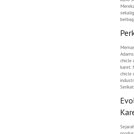
Mereka
sekali
berbag
Per
Memasu
Adams,
chicle
karet.
chicle
indust
Serikat
Evo
Kar
Sejara
produs