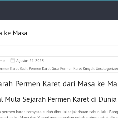
a ke Masa
min
Agustus 21, 2025
ermen Karet Buah
,
Permen Karet Gula
,
Permen Karet Kunyah
,
Uncategorize
arah Permen Karet dari Masa ke Ma
l Mula Sejarah Permen Karet di Dunia
h permen karet ternyata sudah dimulai sejak ribuan tahun lalu. Ban
eperti suku Maya dan Yunani menggunakan getah pohon untuk dikun