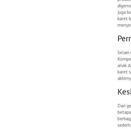
digema
juga b
karet 
menyes
Per
Selain
Kompet
anak d
karet 
akhirn
Kes
Dari g
betapa
berbag
sederha