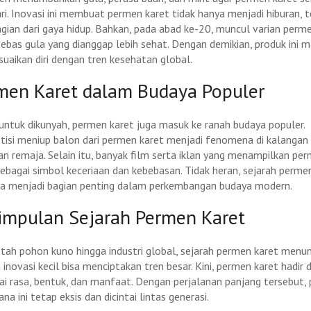
ri. Inovasi ini membuat permen karet tidak hanya menjadi hiburan, t
agian dari gaya hidup. Bahkan, pada abad ke-20, muncul varian perm
bebas gula yang dianggap lebih sehat. Dengan demikian, produk ini
uaikan diri dengan tren kesehatan global.
men Karet dalam Budaya Populer
 untuk dikunyah, permen karet juga masuk ke ranah budaya populer.
isi meniup balon dari permen karet menjadi fenomena di kalangan
an remaja. Selain itu, banyak film serta iklan yang menampilkan pe
sebagai simbol keceriaan dan kebebasan. Tidak heran, sejarah perme
ya menjadi bagian penting dalam perkembangan budaya modern.
impulan Sejarah Permen Karet
etah pohon kuno hingga industri global, sejarah permen karet menu
 inovasi kecil bisa menciptakan tren besar. Kini, permen karet hadir
ai rasa, bentuk, dan manfaat. Dengan perjalanan panjang tersebut,
na ini tetap eksis dan dicintai lintas generasi.