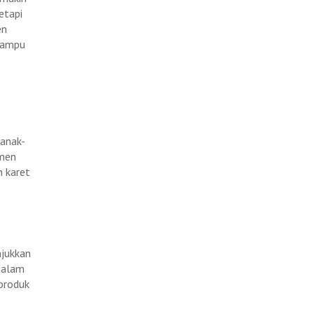
etapi
en
 mampu
 anak-
rmen
n karet
njukkan
 dalam
 produk