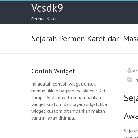
Skip
Vcsdk9
to
content
Permen Karet
Sejarah Permen Karet dari Mas
Contoh Widget
ad
P
Ini adalah contoh widget untuk
menunjukkan bagaimana sidebar Kiri
Sej
tampil. Anda dapat menambahkan
widget kustom dari layar widget. Jika
widget kustom ditambahkan makan
Awa
yang ini akan ditimpa.
Sejara
kuno s