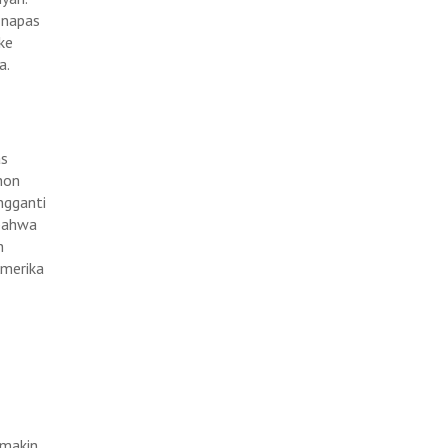
 napas
ke
a.
as
hon
ngganti
 bahwa
h
Amerika
emakin