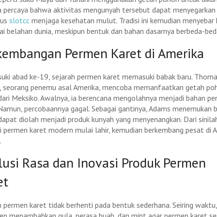
 percaya bahwa aktivitas mengunyah tersebut dapat menyegarkan
gus
slotcc
menjaga kesehatan mulut. Tradisi ini kemudian menyebar 
ai belahan dunia, meskipun bentuk dan bahan dasarnya berbeda-bed
kembangan Permen Karet di Amerika
ki abad ke-19, sejarah permen karet memasuki babak baru. Thom
 seorang penemu asal Amerika, mencoba memanfaatkan getah po
 dari Meksiko. Awalnya, ia berencana mengolahnya menjadi bahan pe
 Namun, percobaannya gagal. Sebagai gantinya, Adams menemukan
 dapat diolah menjadi produk kunyah yang menyenangkan. Dari sinila
ri permen karet modern mulai lahir, kemudian berkembang pesat di 
.
lusi Rasa dan Inovasi Produk Permen
et
h permen karet tidak berhenti pada bentuk sederhana. Seiring waktu,
en menambahkan gula, perasa buah, dan mint agar permen karet s