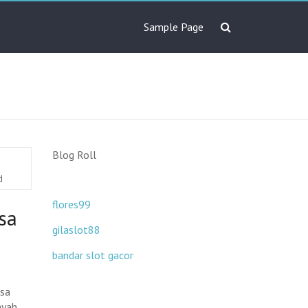
Sample Page
Blog Roll
d
flores99
sa
gilaslot88
bandar slot gacor
gsa
yah.