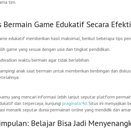
ama tim.
s Bermain Game Edukatif Secara Efekti
ame edukatif memberikan hasil maksimal, berikut beberapa tips pen
ilih game yang sesuai dengan usia dan tingkat pendidikan.
adwalkan waktu bermain agar tidak berlebihan.
ampingi anak saat bermain untuk memberikan bimbingan dan diskus
etelahnya.
kamu yang mencari informasi lebih lanjut seputar platform permai
dukatif dan terpercaya, kunjungi
pragmatic4d
. Situs ini menyajikan b
asi menarik seputar dunia permainan online yang mendidik dan aman
impulan: Belajar Bisa Jadi Menyenang