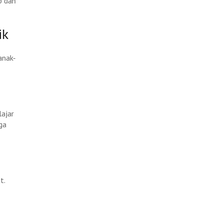
p dan
ik
anak-
ajar
ga
t.