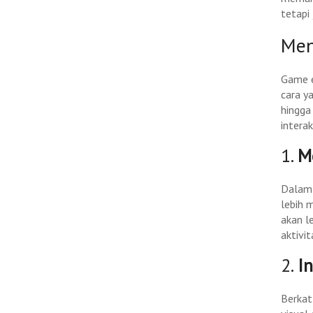
tetapi
Men
Game e
cara y
hingga
intera
1.
M
Dalam 
lebih 
akan l
aktivit
2.
In
Berkat