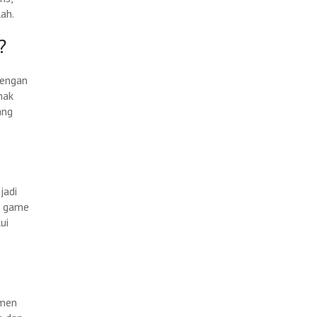
ah.
?
dengan
nak
ang
jadi
n game
ui
emen