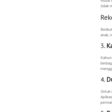
visual
tidak 
Rek
Beriku
anak, 
3.
K
Kahoot
berbag
menggu
4.
D
Untuk 
Aplika
permai