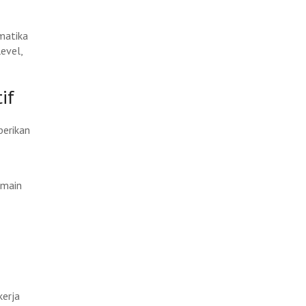
matika
evel,
if
erikan
emain
kerja