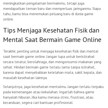
meningkatkan pengalaman bermainmu, tetapi juga
mendapatkan teman baru dan memperluas jaringanmu. Siapa
tahu, kamu bisa menemukan peluang baru di dunia game
online.
Tips Menjaga Kesehatan Fisik dan
Mental Saat Bermain Game Online
Terakhir, penting untuk menjaga kesehatan fisik dan mental
saat bermain game online. Jangan lupa untuk beristirahat
secara teratur, berolahraga, dan mengonsumsi makanan yang
sehat. Hindari bermain game terlalu lama tanpa istirahat,
karena dapat menyebabkan kelelahan mata, sakit kepala, dan
masalah kesehatan lainnya.
Selanjutnya, jaga kesehatan mentalmu. Jangan terlalu terpaku
pada kemenangan atau kekalahan. Ingatlah bahwa game
hanyalah hiburan. Jika kamu merasa stres, frustrasi, atau
kecanduan, segera cari bantuan profesional.