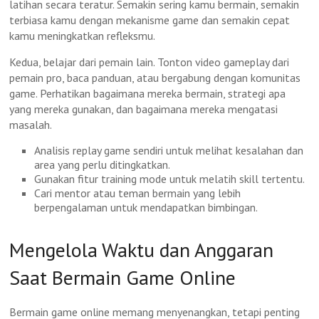
latihan secara teratur. Semakin sering kamu bermain, semakin
terbiasa kamu dengan mekanisme game dan semakin cepat
kamu meningkatkan refleksmu.
Kedua, belajar dari pemain lain. Tonton video gameplay dari
pemain pro, baca panduan, atau bergabung dengan komunitas
game. Perhatikan bagaimana mereka bermain, strategi apa
yang mereka gunakan, dan bagaimana mereka mengatasi
masalah.
Analisis replay game sendiri untuk melihat kesalahan dan
area yang perlu ditingkatkan.
Gunakan fitur training mode untuk melatih skill tertentu.
Cari mentor atau teman bermain yang lebih
berpengalaman untuk mendapatkan bimbingan.
Mengelola Waktu dan Anggaran
Saat Bermain Game Online
Bermain game online memang menyenangkan, tetapi penting