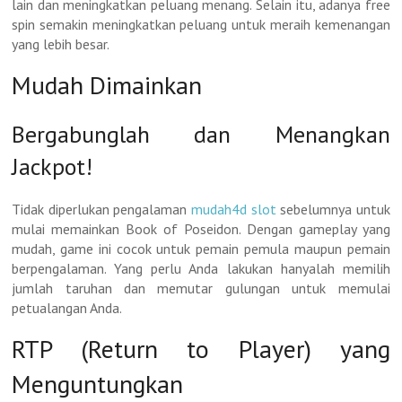
lain dan meningkatkan peluang menang. Selain itu, adanya free
spin semakin meningkatkan peluang untuk meraih kemenangan
yang lebih besar.
Mudah Dimainkan
Bergabunglah dan Menangkan
Jackpot!
Tidak diperlukan pengalaman
mudah4d slot
sebelumnya untuk
mulai memainkan Book of Poseidon. Dengan gameplay yang
mudah, game ini cocok untuk pemain pemula maupun pemain
berpengalaman. Yang perlu Anda lakukan hanyalah memilih
jumlah taruhan dan memutar gulungan untuk memulai
petualangan Anda.
RTP (Return to Player) yang
Menguntungkan