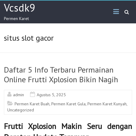
Skip
Vcsdk9
to
content
Permen Karet
situs slot gacor
Daftar 5 Info Terbaru Permainan
Online Frutti Xplosion Bikin Nagih
admin
Agustus 5, 2025
Permen Karet Buah
,
Permen Karet Gula
,
Permen Karet Kunyah
,
Uncategorized
Frutti Xplosion Makin Seru dengan