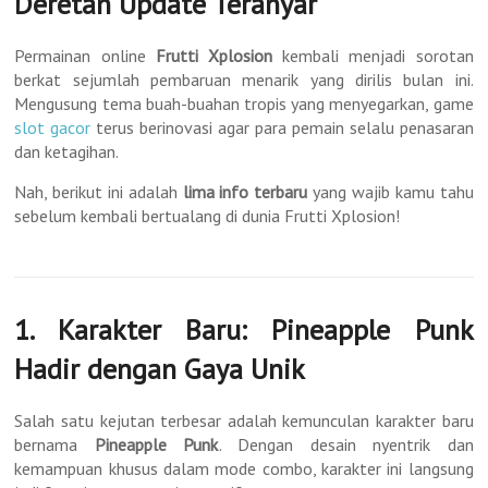
Deretan Update Teranyar
Permainan online
Frutti Xplosion
kembali menjadi sorotan
berkat sejumlah pembaruan menarik yang dirilis bulan ini.
Mengusung tema buah-buahan tropis yang menyegarkan, game
slot gacor
terus berinovasi agar para pemain selalu penasaran
dan ketagihan.
Nah, berikut ini adalah
lima info terbaru
yang wajib kamu tahu
sebelum kembali bertualang di dunia Frutti Xplosion!
1. Karakter Baru: Pineapple Punk
Hadir dengan Gaya Unik
Salah satu kejutan terbesar adalah kemunculan karakter baru
bernama
Pineapple Punk
. Dengan desain nyentrik dan
kemampuan khusus dalam mode combo, karakter ini langsung