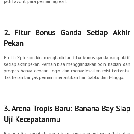
jadi favorit para pemain agresif.
2. Fitur Bonus Ganda Setiap Akhir
Pekan
Frutti Xplosion kini menghadirkan
fitur bonus ganda
yang aktif
setiap akhir pekan. Pemain bisa menggandakan poin, hadiah, dan
progres hanya dengan login dan menyelesaikan misi tertentu.
Tak heran banyak pemain menantikan hari Sabtu dan Minggu.
3. Arena Tropis Baru: Banana Bay Siap
Uji Kecepatanmu
Banana Bay menjadi arena baru yang menantang refleks dan